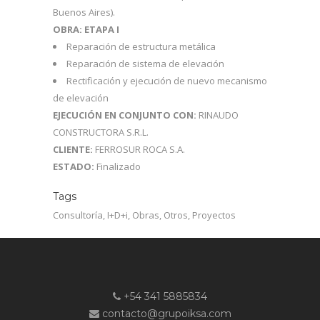
Buenos Aires).
OBRA: ETAPA I
Reparación de estructura metálica
Reparación de sistema de elevación
Rectificación y ejecución de nuevo mecanismo
de elevación
EJECUCIÓN EN CONJUNTO CON:
RINAUDO
CONSTRUCTORA S.R.L.
CLIENTE:
FERROSUR ROCA S.A.
ESTADO:
Finalizado
Tags
Consultoría, I+D+i, Obras, Otros, Proyectos
+54 341 5885834
contacto@grupoiksa.com