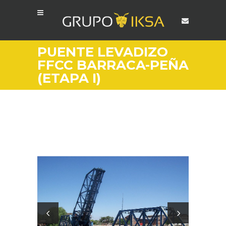
PUENTE LEVADIZO
FFCC BARRACA-PEÑA
(ETAPA I)