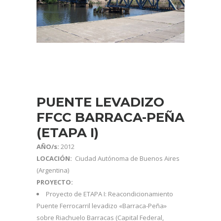
PUENTE LEVADIZO
FFCC BARRACA-PEÑA
(ETAPA I)
AÑO/s:
2012
LOCACIÓN:
Ciudad Autónoma de Buenos Aires
(Argentina)
PROYECTO:
Proyecto de ETAPA I: Reacondicionamiento
Puente Ferrocarril levadizo «Barraca-Peña»
sobre Riachuelo Barracas (Capital Federal,