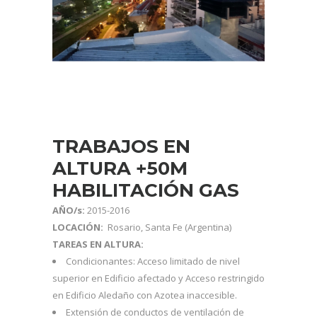
TRABAJOS EN
ALTURA +50M
HABILITACIÓN GAS
AÑO/s:
2015-2016
LOCACIÓN:
Rosario, Santa Fe (Argentina)
TAREAS EN ALTURA:
Condicionantes: Acceso limitado de nivel
superior en Edificio afectado y Acceso restringido
en Edificio Aledaño con Azotea inaccesible.
Extensión de conductos de ventilación de