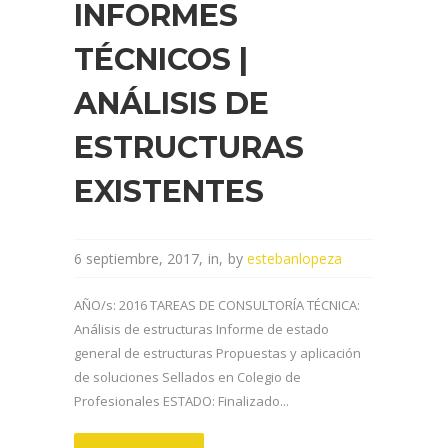
INFORMES
TÉCNICOS |
ANÁLISIS DE
ESTRUCTURAS
EXISTENTES
6 septiembre, 2017
in
by
estebanlopeza
AÑO/s: 2016 TAREAS DE CONSULTORÍA TÉCNICA:
Análisis de estructuras Informe de estado
general de estructuras Propuestas y aplicación
de soluciones Sellados en Colegio de
Profesionales ESTADO: Finalizado...