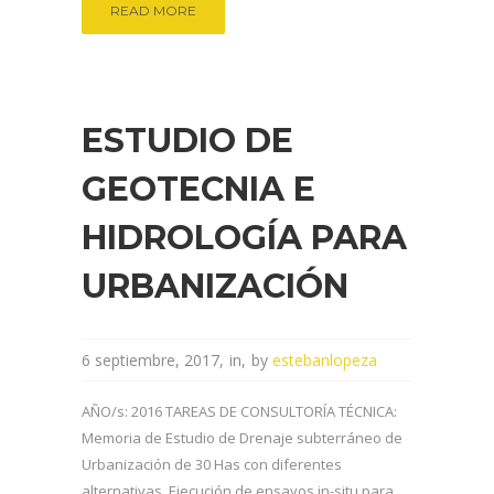
READ MORE
ESTUDIO DE
GEOTECNIA E
HIDROLOGÍA PARA
URBANIZACIÓN
6 septiembre, 2017
in
by
estebanlopeza
AÑO/s: 2016 TAREAS DE CONSULTORÍA TÉCNICA:
Memoria de Estudio de Drenaje subterráneo de
Urbanización de 30 Has con diferentes
alternativas. Ejecución de ensayos in-situ para