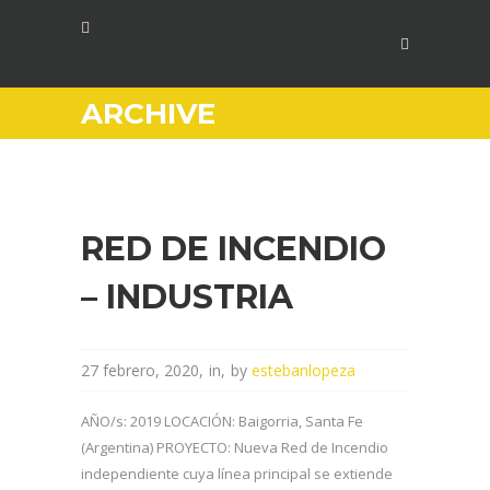
ARCHIVE
RED DE INCENDIO
– INDUSTRIA
27 febrero, 2020
in
by
estebanlopeza
AÑO/s: 2019 LOCACIÓN: Baigorria, Santa Fe
(Argentina) PROYECTO: Nueva Red de Incendio
independiente cuya línea principal se extiende