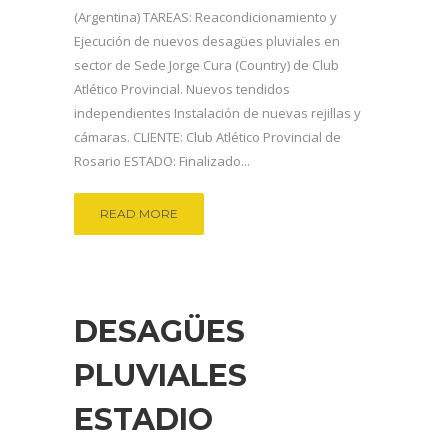
(Argentina) TAREAS: Reacondicionamiento y
Ejecución de nuevos desagües pluviales en
sector de Sede Jorge Cura (Country) de Club
Atlético Provincial. Nuevos tendidos
independientes Instalación de nuevas rejillas y
cámaras. CLIENTE: Club Atlético Provincial de
Rosario ESTADO: Finalizado...
READ MORE
DESAGÜES
PLUVIALES
ESTADIO