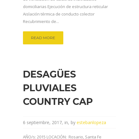
domiciliarias Ejecución de estructura reticular
Aislación térmica de conducto colector
Recubrimiento de...
READ MORE
DESAGÜES
PLUVIALES
COUNTRY CAP
6 septiembre, 2017
in
by
estebanlopeza
AÑO/s: 2015 LOCACIÓN: Rosario, Santa Fe