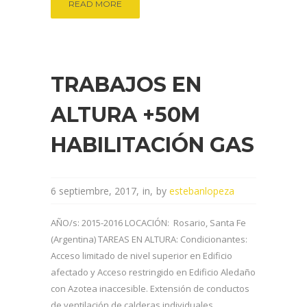
READ MORE
TRABAJOS EN
ALTURA +50M
HABILITACIÓN GAS
6 septiembre, 2017
in
by
estebanlopeza
AÑO/s: 2015-2016 LOCACIÓN: Rosario, Santa Fe
(Argentina) TAREAS EN ALTURA: Condicionantes:
Acceso limitado de nivel superior en Edificio
afectado y Acceso restringido en Edificio Aledaño
con Azotea inaccesible. Extensión de conductos
de ventilación de calderas individuales