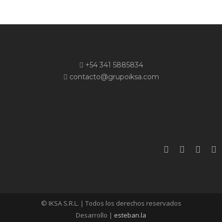
+54 341 5885834
contacto@grupoiksa.com
© IKSA S.R.L. | Todos los derechos reservados
Desarrollo |
esteban.la