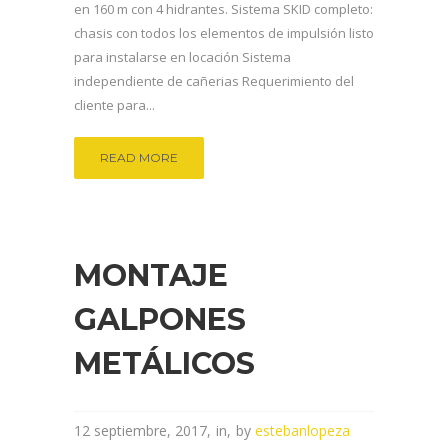
en 160 m con 4 hidrantes. Sistema SKID completo:
chasis con todos los elementos de impulsión listo
para instalarse en locación Sistema
independiente de cañerias Requerimiento del
cliente para...
READ MORE
MONTAJE
GALPONES
METÁLICOS
12 septiembre, 2017
in
by
estebanlopeza